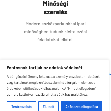
Minőségi
szerelés
Modern eszközparkunkkal ipari
minőségben tudunk kivitelezési
feladatokat ellátni.
Fontosnak tartjuk az adatok védelmét
A böngészési élmény fokozása,a személyre szabott hirdetések
vagy tartalmak megjelenítése,valamint a forgalom elemzése
érdekében sütiket(cookie)használunk.A "Mindet elfogadom"
Szmatona Kft. © minden jog fenntartva 2026.
gombra kattintva hozzájárulhat a sütik használatához.
www.szmatona.hu
Testreszabás
Elutasít
Az összes elfogadása
imPRession Marketing