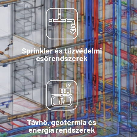
Sprinkler és tűzvédelmi
csőrendszerek
Távhő, geotermia és
energia rendszerek