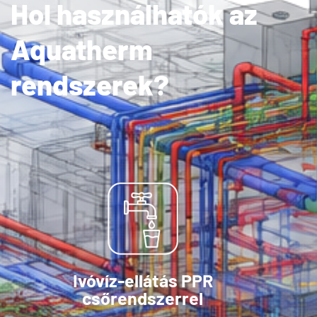
Hol használhatók az
Aquatherm
rendszerek?
Ivóvíz-ellátás PPR
csőrendszerrel