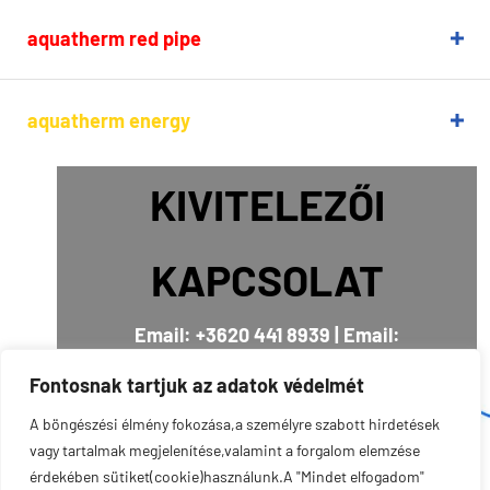
aquatherm red pipe
aquatherm energy
KIVITELEZŐI
aquatherm black system
KAPCSOLAT
Email: +3620 441 8939 | Email:
iroda@szmatona.hu
Fontosnak tartjuk az adatok védelmét
A böngészési élmény fokozása,a személyre szabott hirdetések
vagy tartalmak megjelenítése,valamint a forgalom elemzése
érdekében sütiket(cookie)használunk.A "Mindet elfogadom"
Szmatona Kft. © minden jog fenntartva 2026.