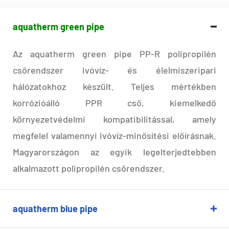
aquatherm green pipe
Az aquatherm green pipe PP-R polipropilén
csőrendszer ivóvíz- és élelmiszeripari
hálózatokhoz készült. Teljes mértékben
korrózióálló PPR cső, kiemelkedő
környezetvédelmi kompatibilitással, amely
megfelel valamennyi ivóvíz-minősítési előírásnak.
Magyarországon az egyik legelterjedtebben
alkalmazott polipropilén csőrendszer.
aquatherm blue pipe