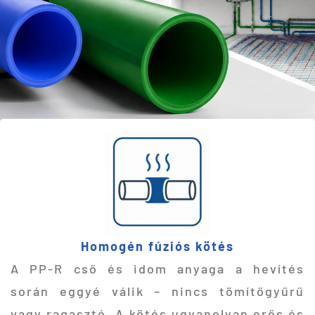
Homogén fúziós kötés
A PP-R cső és idom anyaga a hevítés
során eggyé válik – nincs tömítőgyűrű
vagy ragasztó. A kötés ugyanolyan erős és