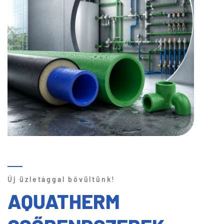
Új üzletággal bővültünk!
AQUATHERM