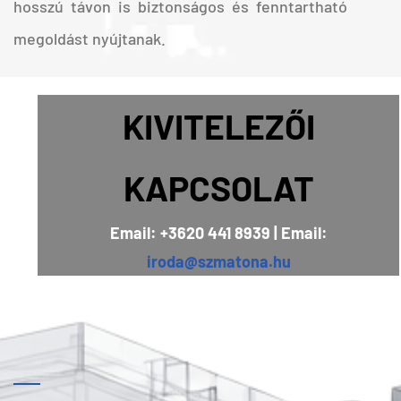
hosszú távon is biztonságos és fenntartható
megoldást nyújtanak.
KIVITELEZŐI
KAPCSOLAT
Email: +3620 441 8939 | Email:
iroda@szmatona.hu