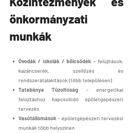
Közintézmények és
önkormányzati
munkák
Óvodák / iskolák / bölcsődék
– felújítások,
kazáncserék, szellőzés és
rendszerátalakítások (több településen)
Tatabánya Tűzoltóság
– energetikai
felújításhoz kapcsolódó épületgépészeti
tervezés
Vasútállomások
– épületgépészeti tervezési
munkák több helyszínen