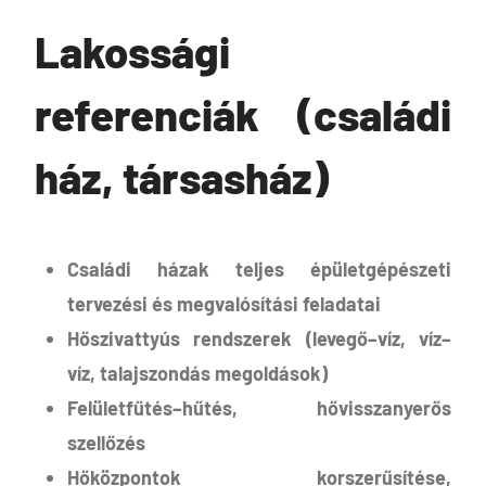
Lakossági
referenciák (családi
ház, társasház)
Családi házak teljes épületgépészeti
tervezési és megvalósítási feladatai
Hőszivattyús rendszerek (levegő–víz, víz–
víz, talajszondás megoldások)
Felületfűtés–hűtés, hővisszanyerős
szellőzés
Hőközpontok korszerűsítése,