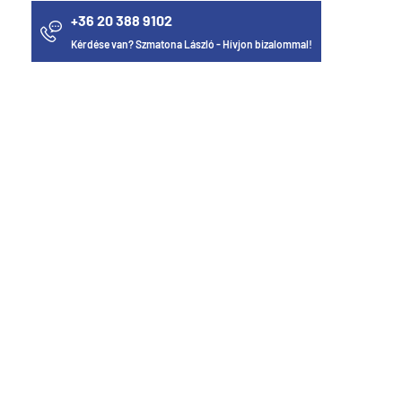
+36 20 388 9102
Kérdése van? Szmatona László - Hívjon bizalommal!