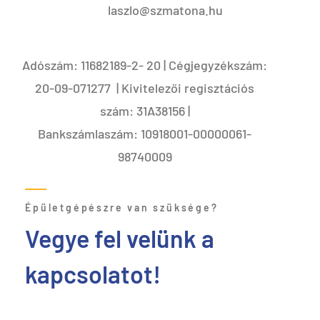
laszlo@szmatona.hu
Adószám: 11682189-2- 20 | Cégjegyzékszám:
20-09-071277 | Kivitelezői regisztációs
szám: 31A38156 |
Bankszámlaszám: 10918001-00000061-
98740009
Épületgépészre van szüksége?
Vegye fel velünk a
kapcsolatot!