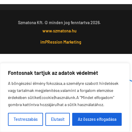
Szmatona Kft. © minden jog fenntartva 2026.
www.szmatona.hu
imPRession Marketing
Fontosnak tartjuk az adatok védelmét
A böngészési élmény fokozása,a személyre szabott hirdetések
vagy tartalmak megjelenítése,valamint a forgalom elemzése
érdekében sütiket(cookie)használunk.A "Mindet elfogadom"
gombra kattintva hozzájárulhat a sütik használatához.
Testreszabás
Elutasít
Az összes elfogadása