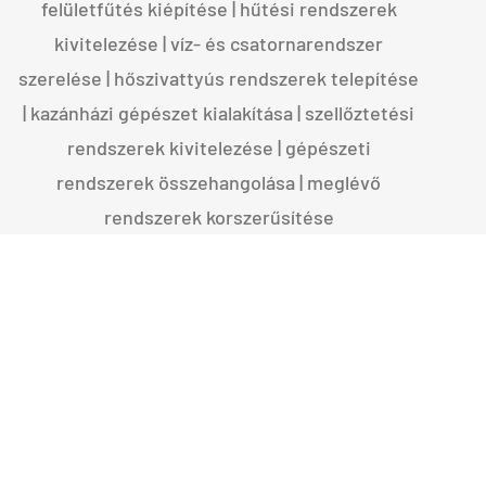
felületfűtés kiépítése | hűtési rendszerek
kivitelezése | víz- és csatornarendszer
szerelése | hőszivattyús rendszerek telepítése
| kazánházi gépészet kialakítása | szellőztetési
rendszerek kivitelezése | gépészeti
rendszerek összehangolása | meglévő
rendszerek korszerűsítése