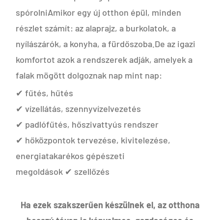
spórolniAmikor egy új otthon épül, minden
részlet számít: az alaprajz, a burkolatok, a
nyílászárók, a konyha, a fürdőszoba.De az igazi
komfortot azok a rendszerek adják, amelyek a
falak mögött dolgoznak nap mint nap:
✔ fűtés, hűtés
✔ vízellátás, szennyvízelvezetés
✔ padlófűtés, hőszivattyús rendszer
✔ hőközpontok tervezése, kivitelezése,
energiatakarékos gépészeti
megoldások ✔ szellőzés
Ha ezek szakszerűen készülnek el, az otthona